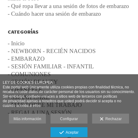
- Qué ropa llevar a una sesión de fotos de embarazo
- Cuándo hacer una sesión de embarazo
CATEGORÍAS
- Inicio
- NEWBORN - RECIÉN NACIDOS
- EMBARAZO
- SESIÓN FAMILIAR - INFANTIL
- COMUNIONES
- SESIÓN BEAUTY
LEY DE COOKIES EUROPEA
Este portal web únicamente utiliza cookies propias con finalidad técnica, no
- LIFESTYLE
recaba ni cede datos de carácter personal de los usuarios sin su conocimiento.
- SMASH CAKE
Sin embargo, contiene enlaces a sitios web de terceros con políticas
de privacidad ajenas a nosotros que usted podrá decidir si acepta o no
- MÁS SOBRE MI TRABAJO
cuando acceda a ellos
- REGALA UNA SESIÓN
Más información
Configurar
Rechazar
Aviso legal
Aceptar