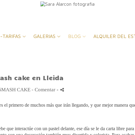
-TARIFAS
GALERIAS
BLOG
ALQUILER DEL ES
ash cake en Lleida
SMASH CAKE
- Comentar
-
e es el primero de muchos más que
irán
llegando, y que mejor manera qu
bebe que
interactúe
con un pastel delante, ese día se le
da
carta libre para
junto con una decoración también muy divertida y colorista. Para acabar 