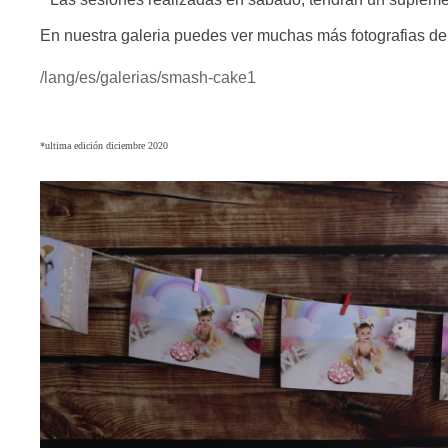
En nuestra galeria puedes ver muchas más fotografias de
/lang/es/galerias/smash-cake1
*ultima edición diciembre 2020