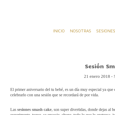
INICIO
NOSOTRAS
SESIONES
Sesión Sm
21 enero 2018 -
El primer aniversario del tu bebé, es un día muy especial ya qu
celebrarlo con una sesión que se recordará de por vida.
Las
sesiones
smash
cake
, son
super
divertidas, donde dejas al 
experimente, toque, se ensucie, chupe, todo lo que le apetezca, 