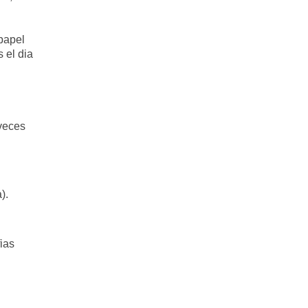
papel
 el dia
aveces
).
ias