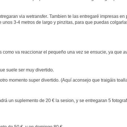
entregaran
via
wetransfer
. Tambien te las entregaré impresas en 
unos 3-4 metros de largo y pinzitas, para que puedas colgarlas
os como va reaccionar el pequeño una vez se ensucie, ya que 
ue suele ser muy divertido.
, otro momento
super
divertido. (Aquí aconsejo que traigáis toalla
ndrá un suplemento de 20 € la sesion, y se entregaran 5 fotograf
nto de 50 €, y en domingo 80 €