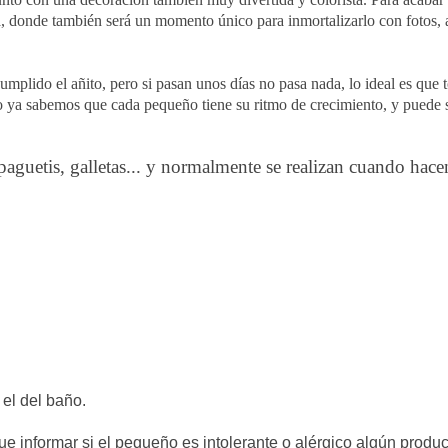
, donde también será un momento único para inmortalizarlo con fotos, 
cumplido el
añito
, pero si pasan unos
días
no pasa nada, lo ideal es que 
ro ya sabemos que cada pequeño tiene su ritmo de
crecimiento
, y puede 
spaguetis, galletas... y normalmente se realizan cuando hace
 el del baño.
que informar si el pequeño es intolerante o
alérgico
algún
produc