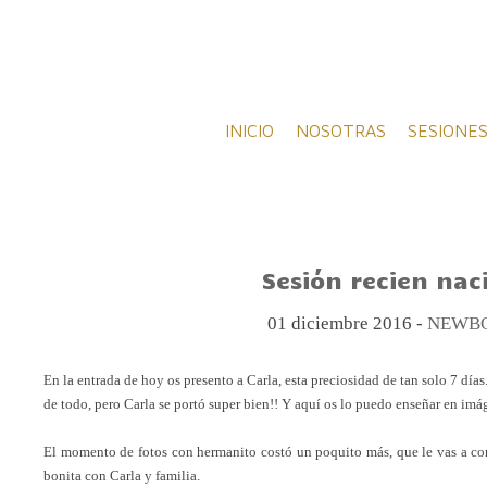
INICIO
NOSOTRAS
SESIONES
Sesión recien naci
01 diciembre 2016 -
NEWBO
En la entrada de hoy os presento a Carla, esta preciosidad de tan solo 7
días
de todo, pero Carla se portó
super
bien!! Y aquí os lo puedo enseñar en
imá
El momento de fotos con hermanito costó un poquito más, que le vas a co
bonita con Carla y
familia
.